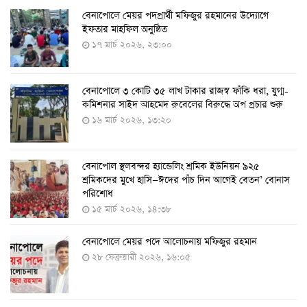
বেনাপোলে মেয়র পদপ্রার্থী মফিজুর রহমানের উদ্যোগে
দেশেই তৈরি হলো করোনা পরীক্ষার কিট, সময় লাগবে ৪-৫
ইফতার মাহফিল অনুষ্ঠিত
ঘণ্টা
১৭ মার্চ ২০২৬, ২৩:০০
৭ আগস্ট ২০২২, ১৪:০৩
বেনাপোলে ৩ কোটি ৩৫ লাখ টাকার রাজস্ব ফাঁকি ধরা, যুগ্ম-
১১ আগস্ট থেকে পরীক্ষামূলকভাবে শুরু শিশুদের করোনা টিকা
কমিশনার সাইদ আহমেদ রুবেলের বিরুদ্ধে অপ প্রচার শুরু
দেওয়া
১৬ মার্চ ২০২৬, ১৩:২০
৭ আগস্ট ২০২২, ১৩:৫৩
বেনাপোল স্থলবন্দর হ্যান্ডেলিং শ্রমিক ইউনিয়ন ৯২৫
করোনায় ৫ জনের মৃত্যু, শনাক্ত ৬২৬
শ্রমিকদের মুখে হাসি—ঈদের পাঁচ দিন আগেই বেতন’ বোনাস
২৭ জুলাই ২০২২, ১৭:৩৮
পরিশোধ
১৫ মার্চ ২০২৬, ১৪:৩৮
বেনাপোলে মেয়র পদে আলোচনায় মফিজুর রহমান
দেশে করোনায় শনাক্তের সংখ্যা ২০ লাখ ছাড়াল
২৮ ফেব্রুয়ারী ২০২৬, ১৬:০৫
২১ জুলাই ২০২২, ১৭:৫৪