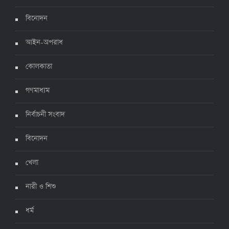
দেশে করোনায় ৭ জনের মৃত্যু, শনাক্ত ১ হাজার ৯৯৮
৫ জুলাই ২০২২, ১৮:৪৭
বিনোদন
আইন-অপরাধ
করোনায় ২৪ ঘণ্টায় মৃত্যু ১২, শনাক্ত দুই হাজার ছাড়িয়ে
কোলকাতা
৪ জুলাই ২০২২, ১৬:৫১
গণমাধ্যম
নির্বাচনী সংবাদ
ঊর্ধ্বগতিতে সংক্রমণ, স্বাস্থ্যবিধিতে উদাসীনতা
৩ জুলাই ২০২২, ১১:৩৪
বিনোদন
খেলা
নারী ও শিশু
ধর্ম