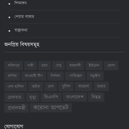
শিক্ষাঙ্গন
শেয়ার বাজার
স্বাস্থ্যকথা
জনপ্রিয় বিষয়সমূহ
ফরিদপুর
নারী
হত্যা
সেতু
রাজধানী
ইউক্রেন
ভোলা
রাশিয়া
আওয়ামী লীগ
নির্বাচন
-পাকিস্তান
নড়াইল
ভারত
শেখ হাসিনা
আটক
দেশ
পুলিশ
করোনা
বাংলাদেশ
নিহত
বিএনপি
গ্রেফতার
মৃত্যু
করোনা আপডেট
প্রধানমন্ত্রী
যোগাযোগ