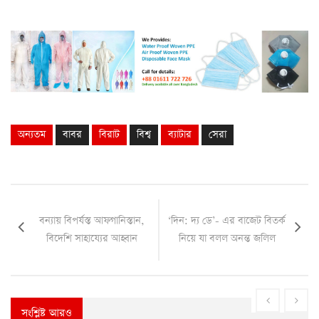
অন্যতম
বাবর
বিরাট
বিশ্ব
ব্যাটার
সেরা
বন্যায় বিপর্যস্ত আফগানিস্তান,
‘দিন: দ্য ডে’- এর বাজেট বিতর্ক
বিদেশি সাহায্যের আহ্বান
নিয়ে যা বলল অনন্ত জলিল
সংশ্লিষ্ট আরও