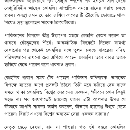
আন্তর্জাতিক ক্যারিয়ারে ৭০ সেঞ্চুরি স্পর্শের পর ২০১৯ সাল থেকে
সেঞ্চুরিবিহীন আছেন কোহলি। সাম্প্রতিক সময়ে রানের খরাও চলছে
প্রবল। অবস্থা এমন যে তার এশিয়া কাপের টি-টোয়েন্টি স্কোয়াডে থাকা
নিয়েও প্রশ্ন তুলেছেন সাবেক ক্রিকেটাররা।
পাকিস্তানের বিপক্ষে তীব্র উত্তাপের ম্যাচে কোহলি কেমন করেন তা
থাকবে কৌতূহলের শীর্ষে। আন্তর্জাতিক ক্রিকেটে নিজের সামর্থ্য
দেখানোর পর থেকেই কোহলির সঙ্গে তুলনা চলছে বাবরের। যদিও
পরিসংখ্যানে এখনো ঢের এগিয়ে আছেন কোহলি। তবে বাবর তাকে
ছাড়িয়ে যেতে পারেন বলে ধারনাও প্রবল।
কোহলির খারাপ সময় টের পাচ্ছেন পাকিস্তান অধিনায়ক। ভারতের
বিপক্ষে ম্যাচের আগে প্রসঙ্গটি উঠলে তিনি মনে করিয়ে দেন বাজে
সময়ে থাকা কোহলিও বিশ্বের সেরাদের একজন, ‘জীবনে কোন কিছুই
সহজ না। সব জায়গাতেই চ্যালেঞ্জ থাকে। এটা আপনার উপর যে
কীভাবে আপনি সাফল্য অর্জন করবেন, কীভাবে চ্যালেঞ্জ উৎরে যেতে
পারেন। বিরাট এখনো বিশ্বের অন্যতম সেরা একজন ব্যাটার।’
নেতৃত্ব ছেড়ে দেওয়া, রান না পাওয়া। গত দুই বছরে কোহলির