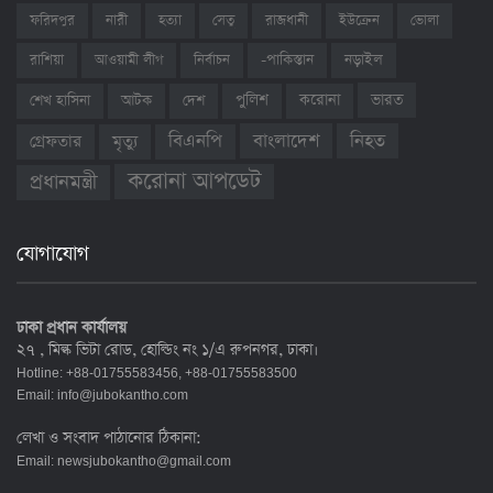
ফরিদপুর
নারী
হত্যা
সেতু
রাজধানী
ইউক্রেন
ভোলা
রাশিয়া
আওয়ামী লীগ
নির্বাচন
-পাকিস্তান
নড়াইল
ভারত
শেখ হাসিনা
আটক
দেশ
পুলিশ
করোনা
বাংলাদেশ
নিহত
বিএনপি
গ্রেফতার
মৃত্যু
করোনা আপডেট
প্রধানমন্ত্রী
যোগাযোগ
ঢাকা প্রধান কার্যালয়
২৭ , মিল্ক ভিটা রোড, হোল্ডিং নং ১/এ রুপনগর, ঢাকা।
Hotline: +88-01755583456, +88-01755583500
Email:
info@jubokantho.com
লেখা ও সংবাদ পাঠানোর ঠিকানা:
Email:
newsjubokantho@gmail.com