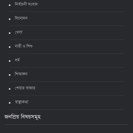
নির্বাচনী সংবাদ
ঊর্ধ্বগতিতে সংক্রমণ, স্বাস্থ্যবিধিতে উদাসীনতা
৩ জুলাই ২০২২, ১১:৩৪
বিনোদন
খেলা
নারী ও শিশু
ধর্ম
শিক্ষাঙ্গন
শেয়ার বাজার
স্বাস্থ্যকথা
জনপ্রিয় বিষয়সমূহ