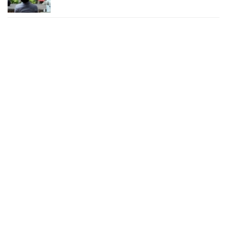
২৪ ঘণ্টায় করোনায় চারজনের মৃত্যু
২৪ সেপ্টেম্বর ২০২২, ১৮:০৫
করোনায় আরও একজনের মৃত্যু, শনাক্ত ৬২০
২৩ সেপ্টেম্বর ২০২২, ১৭:৩৭
করোনা আক্রান্তের বেশির ভাগই ঢাকায়
২৯ আগস্ট ২০২২, ০৯:৪০
দেশে ২৪ ঘন্টায় করোনায় ২ জনের মৃত্যু, শনাক্ত ১৫৬
২৭ আগস্ট ২০২২, ১৮:৩০