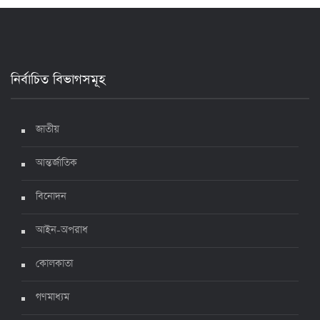
২৪ ঘণ্টায় করোনায় আরও ৪ জনের মৃত্যু, শনাক্ত ৯০০
১৭ জুলাই ২০২২, ১৭:২৯
নির্বাচিত বিভাগসমূহ
দেশে করোনায় মৃত্যু ও শনাক্ত কমেছে
৬ জুলাই ২০২২, ১৯:০২
জাতীয়
আন্তর্জাতিক
দেশে করোনায় ৭ জনের মৃত্যু, শনাক্ত ১ হাজার ৯৯৮
৫ জুলাই ২০২২, ১৮:৪৭
বিনোদন
আইন-অপরাধ
করোনায় ২৪ ঘণ্টায় মৃত্যু ১২, শনাক্ত দুই হাজার ছাড়িয়ে
কোলকাতা
৪ জুলাই ২০২২, ১৬:৫১
গণমাধ্যম