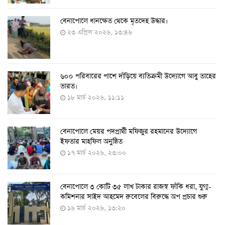
বেনাপোলে ধানক্ষেত থেকে মৃতদেহ উদ্ধার।
করোনায় ৩ জনের প্রাণহানি, নতুন শনাক্ত ২৯৬
২৩ এপ্রিল ২০২৬, ১৩:৪৬
৮ আগস্ট ২০২২, ১৯:৩৪
৬০০ পরিবারের পাশে দাঁড়িয়ে ব্যতিক্রমী উদ্যোগে আবু তাহের
দেশে তৈরি হলো করোনা শনাক্তের কিট
ভারত।
৮ আগস্ট ২০২২, ১৩:০৯
১৮ মার্চ ২০২৬, ১১:১১
বেনাপোলে মেয়র পদপ্রার্থী মফিজুর রহমানের উদ্যোগে
দেশেই তৈরি হলো করোনা পরীক্ষার কিট, সময় লাগবে ৪-৫
ইফতার মাহফিল অনুষ্ঠিত
ঘণ্টা
১৭ মার্চ ২০২৬, ২৩:০০
৭ আগস্ট ২০২২, ১৪:০৩
বেনাপোলে ৩ কোটি ৩৫ লাখ টাকার রাজস্ব ফাঁকি ধরা, যুগ্ম-
১১ আগস্ট থেকে পরীক্ষামূলকভাবে শুরু শিশুদের করোনা টিকা
কমিশনার সাইদ আহমেদ রুবেলের বিরুদ্ধে অপ প্রচার শুরু
দেওয়া
১৬ মার্চ ২০২৬, ১৩:২০
৭ আগস্ট ২০২২, ১৩:৫৩