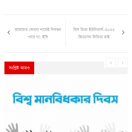
জামায়াত কোনো নামেই নিবন্ধন
মিস ডিভা ইউনিভার্স-২০২২
পাবে না: ইসি
জিতলেন দিভিতা রাই
সংশ্লিষ্ট আরও