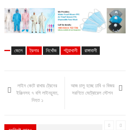
জেলে
ট্রলার
নিখোঁজ
পটুয়াখালী
রাঙ্গাবালী
লাইন কেটে রাখায় ট্রেনের
আজ চালু হচ্ছে ঢাবি ও বিজয়
ইঞ্জিনসহ ৭ বগি লাইনচ্যুত,
সরণিতে মেট্রোরেল স্টেশন
নিহত ১