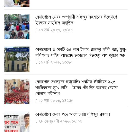
বেনাপোলে মেয়র পদপ্রার্থী মফিজুর রহমানের উদ্যোগে
দেশেই তৈরি হলো করোনা পরীক্ষার কিট, সময় লাগবে ৪-৫
ইফতার মাহফিল অনুষ্ঠিত
ঘণ্টা
১৭ মার্চ ২০২৬, ২৩:০০
৭ আগস্ট ২০২২, ১৪:০৩
বেনাপোলে ৩ কোটি ৩৫ লাখ টাকার রাজস্ব ফাঁকি ধরা, যুগ্ম-
১১ আগস্ট থেকে পরীক্ষামূলকভাবে শুরু শিশুদের করোনা টিকা
কমিশনার সাইদ আহমেদ রুবেলের বিরুদ্ধে অপ প্রচার শুরু
দেওয়া
১৬ মার্চ ২০২৬, ১৩:২০
৭ আগস্ট ২০২২, ১৩:৫৩
বেনাপোল স্থলবন্দর হ্যান্ডেলিং শ্রমিক ইউনিয়ন ৯২৫
করোনায় ৫ জনের মৃত্যু, শনাক্ত ৬২৬
শ্রমিকদের মুখে হাসি—ঈদের পাঁচ দিন আগেই বেতন’
২৭ জুলাই ২০২২, ১৭:৩৮
বোনাস পরিশোধ
১৫ মার্চ ২০২৬, ১৪:৩৮
বেনাপোলে মেয়র পদে আলোচনায় মফিজুর রহমান
দেশে করোনায় শনাক্তের সংখ্যা ২০ লাখ ছাড়াল
২৮ ফেব্রুয়ারী ২০২৬, ১৬:০৫
২১ জুলাই ২০২২, ১৭:৫৪