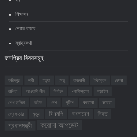
শিক্ষাঙ্গন
শেয়ার বাজার
স্বাস্থ্যকথা
জনপ্রিয় বিষয়সমূহ
ফরিদপুর
নারী
হত্যা
সেতু
রাজধানী
ইউক্রেন
ভোলা
রাশিয়া
আওয়ামী লীগ
নির্বাচন
-পাকিস্তান
নড়াইল
শেখ হাসিনা
আটক
দেশ
পুলিশ
করোনা
ভারত
নিহত
বিএনপি
বাংলাদেশ
গ্রেফতার
মৃত্যু
করোনা আপডেট
প্রধানমন্ত্রী