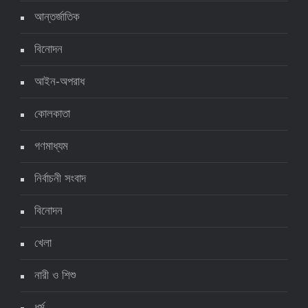
আন্তর্জাতিক
দেশে করোনায় ৭ জনের মৃত্যু, শনাক্ত ১ হাজার ৯৯৮
৫ জুলাই ২০২২, ১৮:৪৭
বিনোদন
আইন-অপরাধ
করোনায় ২৪ ঘণ্টায় মৃত্যু ১২, শনাক্ত দুই হাজার ছাড়িয়ে
কোলকাতা
৪ জুলাই ২০২২, ১৬:৫১
গণমাধ্যম
নির্বাচনী সংবাদ
ঊর্ধ্বগতিতে সংক্রমণ, স্বাস্থ্যবিধিতে উদাসীনতা
৩ জুলাই ২০২২, ১১:৩৪
বিনোদন
খেলা
নারী ও শিশু
ধর্ম