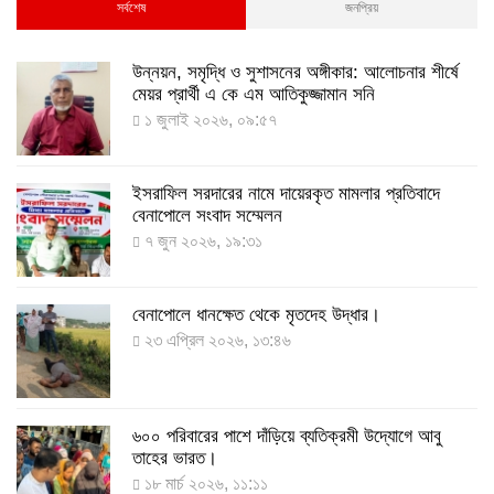
২৫ আগস্ট ২০২২, ১২:০৮
সর্বশেষ
জনপ্রিয়
​উন্নয়ন, সমৃদ্ধি ও সুশাসনের অঙ্গীকার: আলোচনার শীর্ষে
২৪ ঘণ্টায় ২১২ জনের করোনা শনাক্ত, মৃত্যু নেই
মেয়র প্রার্থী এ কে এম আতিকুজ্জামান সনি
১৭ আগস্ট ২০২২, ১৯:০০
১ জুলাই ২০২৬, ০৯:৫৭
ইসরাফিল সরদারের নামে দায়েরকৃত মামলার প্রতিবাদে
৫-১১ বছরের শিশুদের পরীক্ষামূলক টিকা প্রয়োগ শুরু আজ
বেনাপোলে সংবাদ সম্মেলন
১১ আগস্ট ২০২২, ১২:০৯
৭ জুন ২০২৬, ১৯:৩১
বেনাপোলে ধানক্ষেত থেকে মৃতদেহ উদ্ধার।
করোনায় ৩ জনের প্রাণহানি, নতুন শনাক্ত ২৯৬
২৩ এপ্রিল ২০২৬, ১৩:৪৬
৮ আগস্ট ২০২২, ১৯:৩৪
৬০০ পরিবারের পাশে দাঁড়িয়ে ব্যতিক্রমী উদ্যোগে আবু
দেশে তৈরি হলো করোনা শনাক্তের কিট
তাহের ভারত।
৮ আগস্ট ২০২২, ১৩:০৯
১৮ মার্চ ২০২৬, ১১:১১