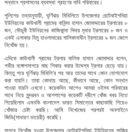
সন্ধানে প্রশাসনের ব্যবস্থা গ্রহণের দাবি পরিবারের।
পুলিশের তথ্যানুযায়ী, ঘূর্ণিঝড় মিধিলিতে উপজেলার ছোটবাইশদিয়া
ইউনিয়নের কাউখালী গ্রামের বাসিন্দা হাসান জোমাদ্দারের ট্রলারের ৮
জন, মৌডুবী ইউনিয়নের কাজিকান্দা দিদার মৃধার ট্রলারের ৮ জন ও
একই এলাকার হিমু হাওলাদারের মালিকানাধীন ট্রলারের ৯ জন জেলে
নিখোঁজ হয়।
এদিকে কাউখালী গ্রামের ট্রলার মালিক হাসান জোমাদ্দার বলেন,
গভীর বঙ্গোপসাগরে মাছ শিকার করার উদ্দেশ্য ট্রলার ছেড়ে যায়।
কিন্তু পরে ঘূর্ণিঝড় মিধিলি’র পর আর তাদের সাথে কোন যোগাযোগ
করা যায়নি। তারা কোথায় আছে, কীভাবে আছে, কোন সন্ধান
পাওয়া যায়নি এখনো। কয়েকদিন আগেও আমরা ওইসব পরিবারের
সাথে নিয়ে সুন্দরবন ও আশপাশের কয়েকটি দ্বীপে খোঁজ খবর নিতে
গিয়েছিলাম এমনকি বাংলাদেশ ভারত সিমান্তের কাছাকাছি গিয়েও
খোঁজার চেষ্টা করছি। আমি নিখোজের পরপরই অনলাইনে
জিডি(সাধারণ ডায়েরী) করেছি।
সাগরে নিখোঁজ হওয়া উপজেলার ছোটবাইশদিয়া ইউনিয়নের সাজির