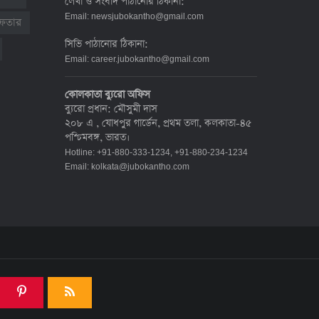
লেখা ও সংবাদ পাঠানোর ঠিকানা:
দেশে করোনায় মৃত্যু ও শনাক্ত কমেছে
Email:
newsjubokantho@gmail.com
রেফতার
৬ জুলাই ২০২২, ১৯:০২
সিভি পাঠানোর ঠিকানা:
Email:
career.jubokantho@gmail.com
দেশে করোনায় ৭ জনের মৃত্যু, শনাক্ত ১
কোলকাতা ব্যুরো অফিস
হাজার ৯৯৮
ব্যুরো প্রধান: মৌসুমী দাস
৫ জুলাই ২০২২, ১৮:৪৭
২০৮ এ , যোধপুর গার্ডেন, প্রথম তলা, কলকাতা-৪৫
পশ্চিমবঙ্গ, ভারত।
Hotline: +91-880-333-1234, +91-880-234-1234
করোনায় ২৪ ঘণ্টায় মৃত্যু ১২, শনাক্ত দুই
Email:
kolkata@jubokantho.com
হাজার ছাড়িয়ে
৪ জুলাই ২০২২, ১৬:৫১
ঊর্ধ্বগতিতে সংক্রমণ, স্বাস্থ্যবিধিতে
উদাসীনতা
৩ জুলাই ২০২২, ১১:৩৪