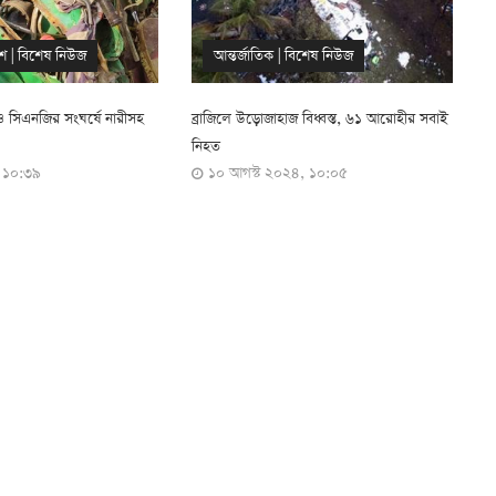
িশেষ নিউজ
বাংলাদেশ
|
বিশেষ নিউজ
|
রংপুর
 বিধ্বস্ত, ৬১ আরোহীর সবাই
গাইবান্ধায় বাস উল্টে নিহত ১
ল
৪ জুলাই ২০২৪, ০৯:৫৪
৪, ১০:০৫