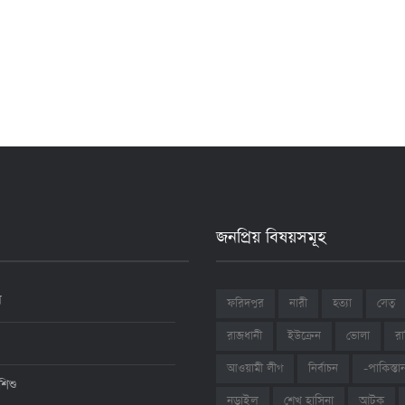
জনপ্রিয় বিষয়সমূহ
ন
ফরিদপুর
নারী
হত্যা
সেতু
রাজধানী
ইউক্রেন
ভোলা
রা
আওয়ামী লীগ
নির্বাচন
-পাকিস্তা
শিশু
শেখ হাসিনা
আটক
নড়াইল