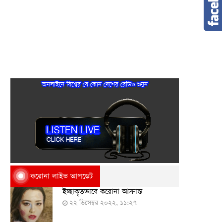
অনলাইনে বিশ্বের যে কোন দেশের রেডিও শুনুন
করোনা লাইভ আপডেট
ইচ্ছাকৃতভাবে করোনা আক্রান্ত
২২ ডিসেম্বর ২০২২, ১১:২৭