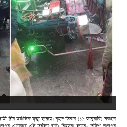
ী-স্ত্রীর মর্মান্তিক মৃত্যু হয়েছে। বৃহস্পতিবার (১১ জানুয়ারি) সকালে
লপুর এলাকায় এই দুর্ঘটনা ঘটে। নিহতরা হলেন- দক্ষিণ লালপুর