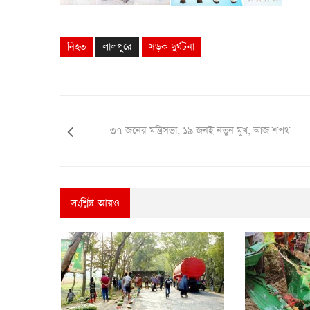
নিহত
লালপুরে
সড়ক দুর্ঘটনা
৩৭ জনের মন্ত্রিসভা, ১৯ জনই নতুন মুখ, আজ শপথ
সংশ্লিষ্ট আরও