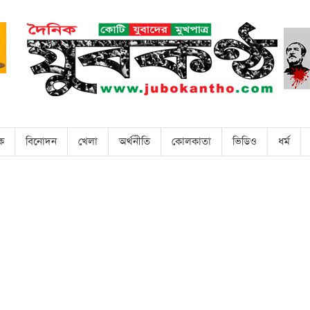
িক
বিনোদন
খেলা
অর্থনীতি
কোলকাতা
ভিডিও
ধর্ম