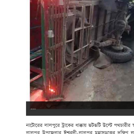
---
নাটোরের লালপুরে ট্রাকের ধাক্কায় ভটভটি উল্টে পথচারীর স্বাম
লালপুর উপজেলার ঈশ্বরদী-লালপুর মহাসড়কের দক্ষিণ লা