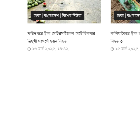
ঢাকা
|
বাংলাদেশ
|
বিশেষ নিউজ
আন্তর্জাতিক
|
ব
রিকশার
কালিয়াকৈরে ট্রাক ও সিএনজির সংঘর্ষে নারীসহ
ব্রাজিলে উড়োজাহাজ
নিহত ৩
নিহত
১৫ মার্চ ২০২৫, ১০:৩৯
১০ আগস্ট ২০২