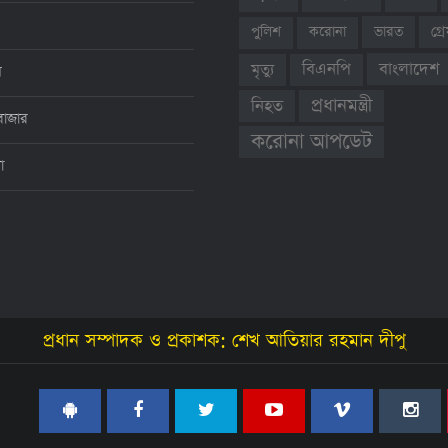
ভারত
গ্
পুলিশ
করোনা
বাংলাদেশ
বিএনপি
মৃত্যু
ন
প্রধানমন্ত্রী
নিহত
বাজার
করোনা আপডেট
থা
প্রধান সম্পাদক ও প্রকাশক: শেখ আতিয়ার রহমান দীপু