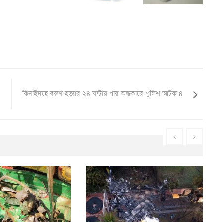
ঝিনাইদহে বরুণ হত্যার ২৪ ঘন্টায় পার অন্ধকারে পুলিশ আটক ৪