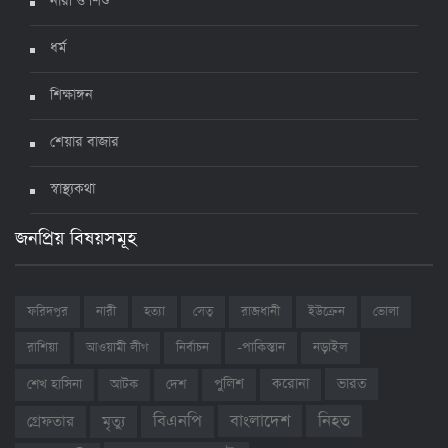
নারী ও শিশু
ধর্ম
শিক্ষাঙ্গন
শেয়ার বাজার
স্বাস্থ্যকথা
জনপ্রিয় বিষয়সমূহ
ফরিদপুর
নারী
হত্যা
সেতু
রাজধানী
ইউক্রেন
ভোলা
রাশিয়া
আওয়ামী লীগ
নির্বাচন
-পাকিস্তান
নড়াইল
ভারত
শেখ হাসিনা
আটক
দেশ
পুলিশ
করোনা
বাংলাদেশ
নিহত
বিএনপি
গ্রেফতার
মৃত্যু