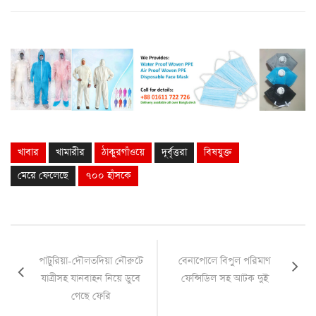
খাবার
খামারীর
ঠাকুরগাঁওয়ে
দূর্বৃত্তরা
বিষযুক্ত
মেরে ফেলেছে
৭০০ হাঁসকে
পাটুরিয়া-দৌলতদিয়া নৌরুটে
বেনাপোলে বিপুল পরিমাণ
যাত্রীসহ যানবাহন নিয়ে ডুবে
ফেন্সিডিল সহ আটক দুই
গেছে ফেরি