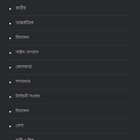
৬ জুলাই ২০২২, ১৯:০২
জাতীয়
আন্তর্জাতিক
দেশে করোনায় ৭ জনের মৃত্যু, শনাক্ত ১ হাজার ৯৯৮
৫ জুলাই ২০২২, ১৮:৪৭
বিনোদন
আইন-অপরাধ
করোনায় ২৪ ঘণ্টায় মৃত্যু ১২, শনাক্ত দুই হাজার ছাড়িয়ে
কোলকাতা
৪ জুলাই ২০২২, ১৬:৫১
গণমাধ্যম
নির্বাচনী সংবাদ
ঊর্ধ্বগতিতে সংক্রমণ, স্বাস্থ্যবিধিতে উদাসীনতা
৩ জুলাই ২০২২, ১১:৩৪
বিনোদন
খেলা