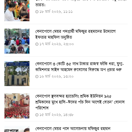
ভারত।
৮ আগস্ট ২০২২, ১৩:০৯
১৮ মার্চ ২০২৬, ১১:১১
বেনাপোলে মেয়র পদপ্রার্থী মফিজুর রহমানের উদ্যোগে
দেশেই তৈরি হলো করোনা পরীক্ষার কিট, সময় লাগবে ৪-৫
ইফতার মাহফিল অনুষ্ঠিত
ঘণ্টা
১৭ মার্চ ২০২৬, ২৩:০০
৭ আগস্ট ২০২২, ১৪:০৩
বেনাপোলে ৩ কোটি ৩৫ লাখ টাকার রাজস্ব ফাঁকি ধরা, যুগ্ম-
১১ আগস্ট থেকে পরীক্ষামূলকভাবে শুরু শিশুদের করোনা টিকা
কমিশনার সাইদ আহমেদ রুবেলের বিরুদ্ধে অপ প্রচার শুরু
দেওয়া
১৬ মার্চ ২০২৬, ১৩:২০
৭ আগস্ট ২০২২, ১৩:৫৩
বেনাপোল স্থলবন্দর হ্যান্ডেলিং শ্রমিক ইউনিয়ন ৯২৫
করোনায় ৫ জনের মৃত্যু, শনাক্ত ৬২৬
শ্রমিকদের মুখে হাসি—ঈদের পাঁচ দিন আগেই বেতন’ বোনাস
২৭ জুলাই ২০২২, ১৭:৩৮
পরিশোধ
১৫ মার্চ ২০২৬, ১৪:৩৮
বেনাপোলে মেয়র পদে আলোচনায় মফিজুর রহমান
দেশে করোনায় শনাক্তের সংখ্যা ২০ লাখ ছাড়াল