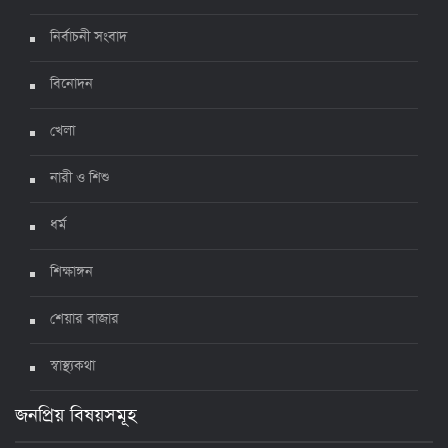
নির্বাচনী সংবাদ
ঊর্ধ্বগতিতে সংক্রমণ, স্বাস্থ্যবিধিতে উদাসীনতা
৩ জুলাই ২০২২, ১১:৩৪
বিনোদন
খেলা
নারী ও শিশু
ধর্ম
শিক্ষাঙ্গন
শেয়ার বাজার
স্বাস্থ্যকথা
জনপ্রিয় বিষয়সমূহ