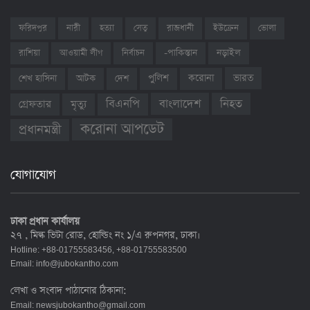
ফরিদপুর
নারী
হত্যা
সেতু
রাজধানী
ইউক্রেন
ভোলা
রাশিয়া
আওয়ামী লীগ
নির্বাচন
-পাকিস্তান
নড়াইল
ভারত
শেখ হাসিনা
আটক
দেশ
পুলিশ
করোনা
বাংলাদেশ
নিহত
বিএনপি
গ্রেফতার
মৃত্যু
করোনা আপডেট
প্রধানমন্ত্রী
যোগাযোগ
ঢাকা প্রধান কার্যালয়
২৭ , মিল্ক ভিটা রোড, হোল্ডিং নং ১/এ রুপনগর, ঢাকা।
Hotline: +88-01755583456, +88-01755583500
Email:
info@jubokantho.com
লেখা ও সংবাদ পাঠানোর ঠিকানা:
Email:
newsjubokantho@gmail.com