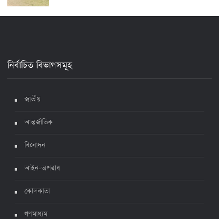
২৪ ঘণ্টায় করোনায় আরও ৪ জনের মৃত্যু, শনাক্ত ৯০০
১৭ জুলাই ২০২২, ১৭:২৯
নির্বাচিত বিভাগসমূহ
দেশে করোনায় মৃত্যু ও শনাক্ত কমেছে
৬ জুলাই ২০২২, ১৯:০২
জাতীয়
আন্তর্জাতিক
দেশে করোনায় ৭ জনের মৃত্যু, শনাক্ত ১ হাজার ৯৯৮
৫ জুলাই ২০২২, ১৮:৪৭
বিনোদন
আইন-অপরাধ
করোনায় ২৪ ঘণ্টায় মৃত্যু ১২, শনাক্ত দুই হাজার ছাড়িয়ে
কোলকাতা
৪ জুলাই ২০২২, ১৬:৫১
গণমাধ্যম