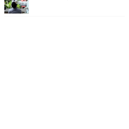
২৪ ঘণ্টায় করোনায় চারজনের মৃত্যু
২৪ সেপ্টেম্বর ২০২২, ১৮:০৫
করোনায় আরও একজনের মৃত্যু, শনাক্ত ৬২০
২৩ সেপ্টেম্বর ২০২২, ১৭:৩৭
করোনা আক্রান্তের বেশির ভাগই ঢাকায়
২৯ আগস্ট ২০২২, ০৯:৪০
দেশে ২৪ ঘন্টায় করোনায় ২ জনের মৃত্যু, শনাক্ত ১৫৬
২৭ আগস্ট ২০২২, ১৮:৩০