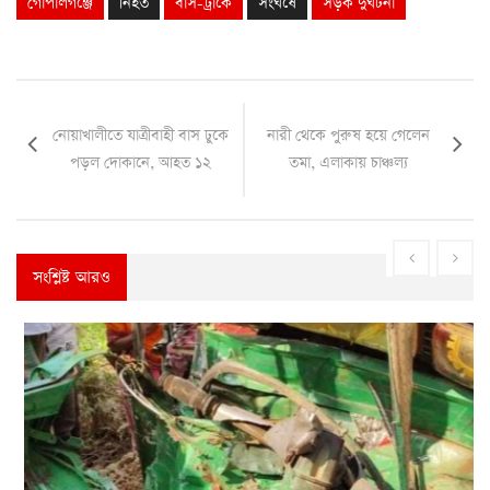
গোপালগঞ্জে
নিহত
বাস-ট্রাকে
সংঘর্ষে
সড়ক দুর্ঘটনা
নোয়াখালীতে যাত্রীবাহী বাস ঢুকে
নারী থেকে পুরুষ হয়ে গেলেন
পড়ল দোকানে, আহত ১২
তমা, এলাকায় চাঞ্চল্য
সংশ্লিষ্ট আরও