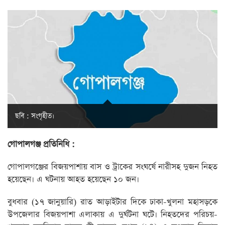
ছবি : সংগৃহীত।
গোপালগঞ্জ প্রতিনিধি :
গোপালগঞ্জের বিজয়পাশায় বাস ও ট্রাকের সংঘর্ষে নারীসহ দুজন নিহত
হয়েছেন। এ ঘটনায় আহত হয়েছেন ১০ জন।
বুধবার (১৭ জানুয়ারি) রাত আড়াইটার দিকে ঢাকা-খুলনা মহাসড়কে
উপজেলার বিজয়পাশা এলাকায় এ দুর্ঘটনা ঘটে। নিহতদের পরিচয়-