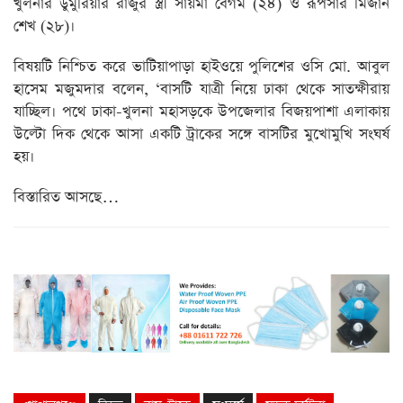
খুলনার ডুমুরিয়ার রাজুর স্ত্রী সায়মা বেগম (২৪) ও রূপসার মিজান
শেখ (২৮)।
বিষয়টি নিশ্চিত করে ভাটিয়াপাড়া হাইওয়ে পুলিশের ওসি মো. আবুল
হাসেম মজুমদার বলেন, ‘বাসটি যাত্রী নিয়ে ঢাকা থেকে সাতক্ষীরায়
যাচ্ছিল। পথে ঢাকা-খুলনা মহাসড়কে উপজেলার বিজয়পাশা এলাকায়
উল্টো দিক থেকে আসা একটি ট্রাকের সঙ্গে বাসটির মুখোমুখি সংঘর্ষ
হয়।
বিস্তারিত আসছে…