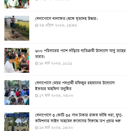
বেনাপোলে ধানক্ষেত থেকে মৃতদেহ উদ্ধার।
করোনায় ৩ জনের প্রাণহানি, নতুন শনাক্ত ২৯৬
২৩ এপ্রিল ২০২৬, ১৩:৪৬
৮ আগস্ট ২০২২, ১৯:৩৪
৬০০ পরিবারের পাশে দাঁড়িয়ে ব্যতিক্রমী উদ্যোগে আবু তাহের
দেশে তৈরি হলো করোনা শনাক্তের কিট
ভারত।
৮ আগস্ট ২০২২, ১৩:০৯
১৮ মার্চ ২০২৬, ১১:১১
বেনাপোলে মেয়র পদপ্রার্থী মফিজুর রহমানের উদ্যোগে
দেশেই তৈরি হলো করোনা পরীক্ষার কিট, সময় লাগবে ৪-৫
ইফতার মাহফিল অনুষ্ঠিত
ঘণ্টা
১৭ মার্চ ২০২৬, ২৩:০০
৭ আগস্ট ২০২২, ১৪:০৩
বেনাপোলে ৩ কোটি ৩৫ লাখ টাকার রাজস্ব ফাঁকি ধরা, যুগ্ম-
১১ আগস্ট থেকে পরীক্ষামূলকভাবে শুরু শিশুদের করোনা টিকা
কমিশনার সাইদ আহমেদ রুবেলের বিরুদ্ধে অপ প্রচার শুরু
দেওয়া
১৬ মার্চ ২০২৬, ১৩:২০
৭ আগস্ট ২০২২, ১৩:৫৩