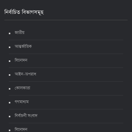
নির্বাচিত বিভাগসমূহ
দেশে করোনায় মৃত্যু ও শনাক্ত কমেছে
৬ জুলাই ২০২২, ১৯:০২
জাতীয়
আন্তর্জাতিক
দেশে করোনায় ৭ জনের মৃত্যু, শনাক্ত ১ হাজার ৯৯৮
৫ জুলাই ২০২২, ১৮:৪৭
বিনোদন
আইন-অপরাধ
করোনায় ২৪ ঘণ্টায় মৃত্যু ১২, শনাক্ত দুই হাজার ছাড়িয়ে
কোলকাতা
৪ জুলাই ২০২২, ১৬:৫১
গণমাধ্যম
নির্বাচনী সংবাদ
ঊর্ধ্বগতিতে সংক্রমণ, স্বাস্থ্যবিধিতে উদাসীনতা
৩ জুলাই ২০২২, ১১:৩৪
বিনোদন