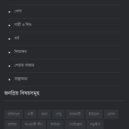
খেলা
নারী ও শিশু
ধর্ম
শিক্ষাঙ্গন
শেয়ার বাজার
স্বাস্থ্যকথা
জনপ্রিয় বিষয়সমূহ
ফরিদপুর
নারী
হত্যা
সেতু
রাজধানী
ইউক্রেন
ভোলা
রাশিয়া
আওয়ামী লীগ
নির্বাচন
-পাকিস্তান
নড়াইল