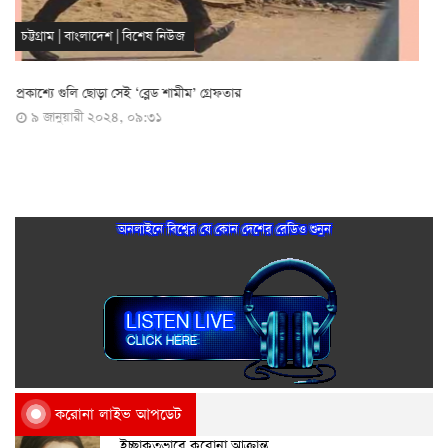
আইন-অপরাধ
|
বিশেষ নিউজ
ঢাবি ছাত্রদলের সভাপতিসহ গ্রেপ্তার ১১, তাজা বোমা উদ্ধার
২৮ ডিসেম্বর ২০২৩, ০৯:২৩
অনলাইনে বিশ্বের যে কোন দেশের রেডিও শুনুন
করোনা লাইভ আপডেট
ইচ্ছাকৃতভাবে করোনা আক্রান্ত