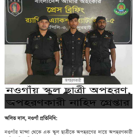
---
অসিত দাস, নওগাঁ প্রতিনিধি:
নওগাঁর মান্দা থেকে এক স্কুল ছাত্রীকে অপহরণের দায়ে অপহরণকারী