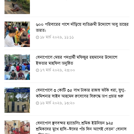
৬০০ পরিবারের পাশে দাঁড়িয়ে ব্যতিক্রমী উদ্যোগে আবু তাহের
দেশে তৈরি হলো করোনা শনাক্তের কিট
ভারত।
৮ আগস্ট ২০২২, ১৩:০৯
১৮ মার্চ ২০২৬, ১১:১১
বেনাপোলে মেয়র পদপ্রার্থী মফিজুর রহমানের উদ্যোগে
দেশেই তৈরি হলো করোনা পরীক্ষার কিট, সময় লাগবে ৪-৫
ইফতার মাহফিল অনুষ্ঠিত
ঘণ্টা
১৭ মার্চ ২০২৬, ২৩:০০
৭ আগস্ট ২০২২, ১৪:০৩
বেনাপোলে ৩ কোটি ৩৫ লাখ টাকার রাজস্ব ফাঁকি ধরা, যুগ্ম-
১১ আগস্ট থেকে পরীক্ষামূলকভাবে শুরু শিশুদের করোনা টিকা
কমিশনার সাইদ আহমেদ রুবেলের বিরুদ্ধে অপ প্রচার শুরু
দেওয়া
১৬ মার্চ ২০২৬, ১৩:২০
৭ আগস্ট ২০২২, ১৩:৫৩
বেনাপোল স্থলবন্দর হ্যান্ডেলিং শ্রমিক ইউনিয়ন ৯২৫
করোনায় ৫ জনের মৃত্যু, শনাক্ত ৬২৬
শ্রমিকদের মুখে হাসি—ঈদের পাঁচ দিন আগেই বেতন’ বোনাস
২৭ জুলাই ২০২২, ১৭:৩৮