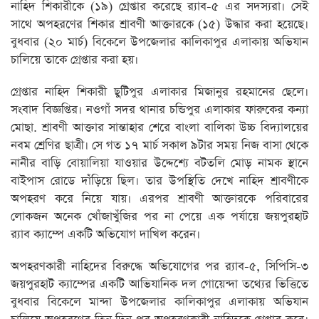
নাহিদ শিকারীকে (১৯) গ্রেপ্তার করেছে র‌্যাব-৫ এর সদস্যরা। সেই
সাথে অপহরণের শিকার শ্রাবণী আক্তারকে (১৫) উদ্ধার করা হয়েছে।
বুধবার (২০ মার্চ) বিকেলে উপজেলার কালিকাপুর এলাকায় অভিযান
চালিয়ে তাকে গ্রেপ্তার করা হয়।
গ্রেপ্তার নাহিদ শিকারী ছুটিপুর এলাকার মিজানুর রহমানের ছেলে।
সংবাদ বিজ্ঞপ্তির। নওগাঁ সদর থানার চন্ডিপুর এলাকার ফারুকের কন্যা
মোছা. শ্রাবণী আক্তার সান্তাহার শেরে বাংলা বালিকা উচ্চ বিদ্যালয়ের
নবম শ্রেণির ছাত্রী। সে গত ১৭ মার্চ সকাল ৯টার সময় নিজ বাসা থেকে
নানীর বাড়ি বোয়ালিয়া যাওয়ার উদ্দেশ্যে বটতলি মোড় নামক স্থানে
বাইপাস রোডে দাঁড়িয়ে ছিল। তার উপস্থিতি দেখে নাহিদ শ্রাবণীকে
অপহরণ করে নিয়ে যায়। এরপর শ্রাবণী আক্তারকে পরিবারের
লোকজন অনেক খোঁজাখুঁজির পর না পেয়ে এক পর্যায়ে জয়পুরহাট
র‌্যাব ক্যাম্পে একটি অভিযোগ দাখিল করেন।
অপহরণকারী নাহিদের বিরুদ্ধে অভিযোগের পর র‌্যাব-৫, সিপিসি-৩
জয়পুরহাট ক্যাম্পের একটি আভিযানিক দল গোয়েন্দা তথ্যের ভিত্তিতে
বুধবার বিকেলে মান্দা উপজেলার কালিকাপুর এলাকায় অভিযান