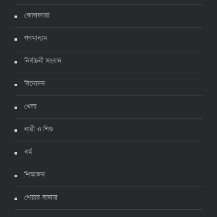
করোনায় ২৪ ঘণ্টায় মৃত্যু ১২, শনাক্ত দুই হাজার ছাড়িয়ে
কোলকাতা
৪ জুলাই ২০২২, ১৬:৫১
গণমাধ্যম
নির্বাচনী সংবাদ
ঊর্ধ্বগতিতে সংক্রমণ, স্বাস্থ্যবিধিতে উদাসীনতা
৩ জুলাই ২০২২, ১১:৩৪
বিনোদন
খেলা
নারী ও শিশু
ধর্ম
শিক্ষাঙ্গন
শেয়ার বাজার