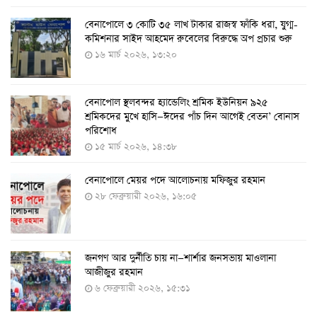
বেনাপোলে ৩ কোটি ৩৫ লাখ টাকার রাজস্ব ফাঁকি ধরা, যুগ্ম-
১১ আগস্ট থেকে পরীক্ষামূলকভাবে শুরু শিশুদের করোনা টিকা
কমিশনার সাইদ আহমেদ রুবেলের বিরুদ্ধে অপ প্রচার শুরু
দেওয়া
১৬ মার্চ ২০২৬, ১৩:২০
৭ আগস্ট ২০২২, ১৩:৫৩
বেনাপোল স্থলবন্দর হ্যান্ডেলিং শ্রমিক ইউনিয়ন ৯২৫
করোনায় ৫ জনের মৃত্যু, শনাক্ত ৬২৬
শ্রমিকদের মুখে হাসি—ঈদের পাঁচ দিন আগেই বেতন’ বোনাস
২৭ জুলাই ২০২২, ১৭:৩৮
পরিশোধ
১৫ মার্চ ২০২৬, ১৪:৩৮
বেনাপোলে মেয়র পদে আলোচনায় মফিজুর রহমান
দেশে করোনায় শনাক্তের সংখ্যা ২০ লাখ ছাড়াল
২৮ ফেব্রুয়ারী ২০২৬, ১৬:০৫
২১ জুলাই ২০২২, ১৭:৫৪
জনগণ আর দুর্নীতি চায় না—শার্শার জনসভায় মাওলানা
করোনায় একদিনে মৃত্যু ও শনাক্ত বেড়েছে
আজীজুর রহমান
১৮ জুলাই ২০২২, ১৯:০৪
৬ ফেব্রুয়ারী ২০২৬, ১৫:৩১