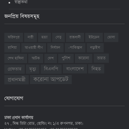
স্বাস্থ্যকথা
জনপ্রিয় বিষয়সমূহ
ফরিদপুর
নারী
হত্যা
সেতু
রাজধানী
ইউক্রেন
ভোলা
রাশিয়া
আওয়ামী লীগ
নির্বাচন
-পাকিস্তান
নড়াইল
ভারত
শেখ হাসিনা
আটক
দেশ
পুলিশ
করোনা
বাংলাদেশ
নিহত
বিএনপি
গ্রেফতার
মৃত্যু
করোনা আপডেট
প্রধানমন্ত্রী
যোগাযোগ
ঢাকা প্রধান কার্যালয়
২৭ , মিল্ক ভিটা রোড, হোল্ডিং নং ১/এ রুপনগর, ঢাকা।