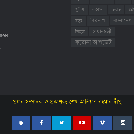
ভারত
গ্
পুলিশ
করোনা
বাংলাদেশ
বিএনপি
মৃত্যু
ন
প্রধানমন্ত্রী
নিহত
বাজার
করোনা আপডেট
থা
প্রধান সম্পাদক ও প্রকাশক: শেখ আতিয়ার রহমান দীপু