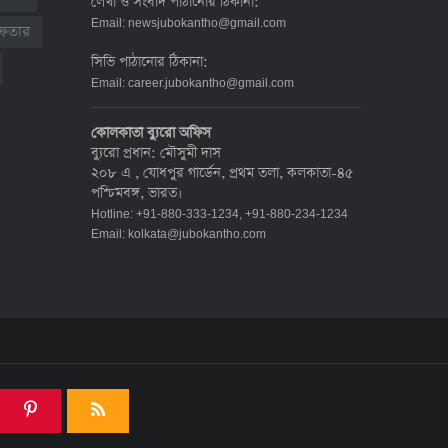
লেখা ও সংবাদ পাঠানোর ঠিকানা:
দেশে করোনায় মৃত্যু ও শনাক্ত কমেছে
Email:
newsjubokantho@gmail.com
রেফতার
৬ জুলাই ২০২২, ১৯:০২
সিভি পাঠানোর ঠিকানা:
Email:
career.jubokantho@gmail.com
দেশে করোনায় ৭ জনের মৃত্যু, শনাক্ত ১
কোলকাতা ব্যুরো অফিস
হাজার ৯৯৮
ব্যুরো প্রধান: মৌসুমী দাস
৫ জুলাই ২০২২, ১৮:৪৭
২০৮ এ , যোধপুর গার্ডেন, প্রথম তলা, কলকাতা-৪৫
পশ্চিমবঙ্গ, ভারত।
Hotline: +91-880-333-1234, +91-880-234-1234
করোনায় ২৪ ঘণ্টায় মৃত্যু ১২, শনাক্ত দুই
Email:
kolkata@jubokantho.com
হাজার ছাড়িয়ে
৪ জুলাই ২০২২, ১৬:৫১
ঊর্ধ্বগতিতে সংক্রমণ, স্বাস্থ্যবিধিতে
উদাসীনতা
৩ জুলাই ২০২২, ১১:৩৪