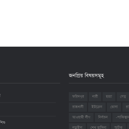
জনপ্রিয় বিষয়সমূহ
ন
ফরিদপুর
নারী
হত্যা
সেতু
রাজধানী
ইউক্রেন
ভোলা
রা
আওয়ামী লীগ
নির্বাচন
-পাকিস্তা
শিশু
শেখ হাসিনা
আটক
নড়াইল