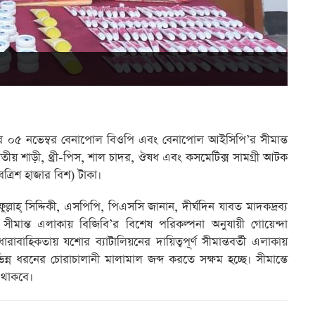
ার ০৫ নভেম্বর বেনাপোল বিওপি এবং বেনাপোল আইসিপি’র সীমান্ত
ীয় শাড়ী, থ্রী-পিস, শাল চাদর, ঔষধ এবং কসমেটিক্স সামগ্রী আটক
্রিশ হাজার বিশ) টাকা।
ুল্লাহ্ সিদ্দিকী, এসপিপি, পিএসসি জানান, দীর্ঘদিন যাবত মাদকদ্রব্য
মান্ত এলাকায় বিজিবি’র বিশেষ পরিকল্পনা অনুযায়ী গোয়েন্দা
হিকতায় যশোর ব্যাটালিয়নের দায়িত্বপূর্ণ সীমান্তবর্তী এলাকায়
্ন ধরনের চোরাচালানী মালামাল জব্দ করতে সক্ষম হচ্ছে। সীমান্তে
 থাকবে।