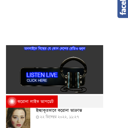
অনলাইনে বিশ্বের যে কোন দেশের রেডিও শুনুন
করোনা লাইভ আপডেট
ইচ্ছাকৃতভাবে করোনা আক্রান্ত
২২ ডিসেম্বর ২০২২, ১১:২৭