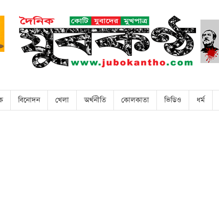
িক
বিনোদন
খেলা
অর্থনীতি
কোলকাতা
ভিডিও
ধর্ম