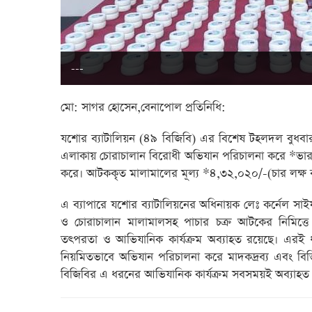
---
মো: সাগর হোসেন,বেনাপোল প্রতিনিধি:
যশোর ব্যাটালিয়ন (৪৯ বিজিবি) এর বিশেষ টহলদল বুধব
এলাকায় চোরাচালান বিরোধী অভিযান পরিচালনা করে *ভারত
করে। আটককৃত মালামালের মূল্য *৪,৩২,০২০/-(চার লক্ষ বত
এ ব্যাপারে যশোর ব্যাটালিয়নের অধিনায়ক লেঃ কর্নেল সাইফ
ও চোরাচালান মালামালসহ পাচার চক্র আটকের নিমিত্তে সী
তৎপরতা ও আভিযানিক কার্যক্রম অব্যাহত রয়েছে। এরই ধারাবা
নিয়মিতভাবে অভিযান পরিচালনা করে মাদকদ্রব্য এবং বিভিন
বিজিবির এ ধরনের আভিযানিক কার্যক্রম সবসময়ই অব্যাহত