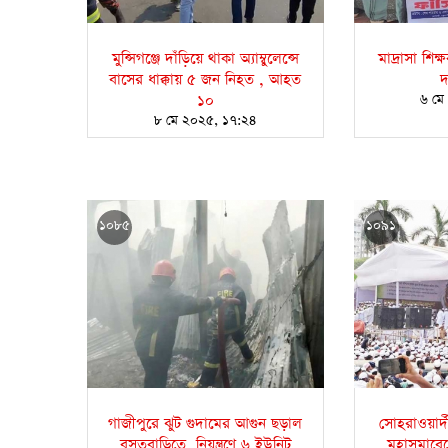
মুন্সিগঞ্জে দাঁড়িয়ে থাকা অ্যাম্বুলেন্সে
মাদ্রাসা শিক
বাসের ধাক্কায় ৫ জন নিহত , আহত
দ
১০
৬ মে
৮ মে ২০২৫, ১৭:২৪
১০৮৫
১০৯১
গাজীপুরে ঝুট গুদামের আগুন ছড়াল
সোহরাওয়ার্
বসতবাড়িতে, নিয়ন্ত্রণে ৬ ইউনিট
মহাসমাবেশ