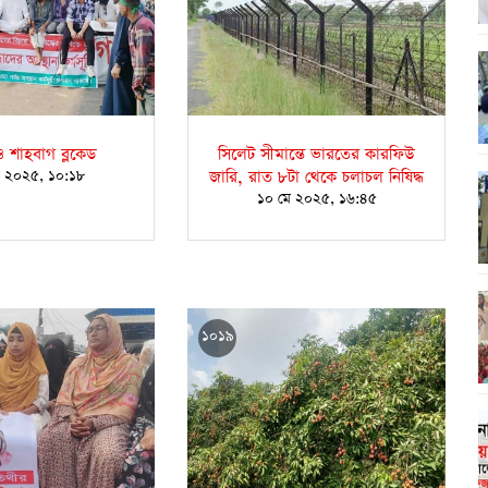
 শাহবাগ ব্লকেড
সিলেট সীমান্তে ভারতের কারফিউ
ে ২০২৫, ১০:১৮
জারি, রাত ৮টা থেকে চলাচল নিষিদ্ধ
১০ মে ২০২৫, ১৬:৪৫
১০১৯