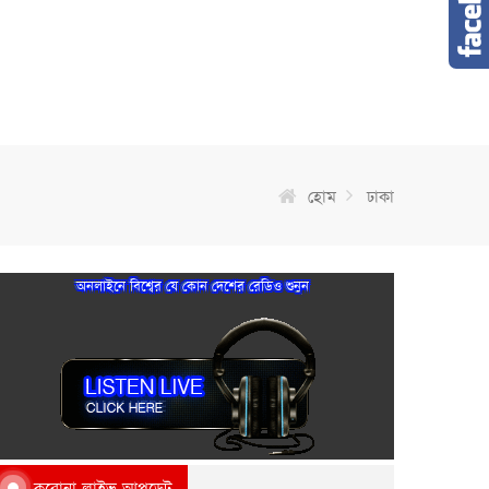
হোম
ঢাকা
অনলাইনে বিশ্বের যে কোন দেশের রেডিও শুনুন
করোনা লাইভ আপডেট