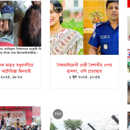
৮৮০
ালক আহত মধুখালীতে
বৈষম্যবিরোধী নেত্রী বৈশাখীর ওপর
 অটোরিক্সা ছিনতাই
হামলা, ওসি প্রত্যাহার
ন ২০২৫, ১৮:২২
১ জুন ২০২৫, ১০:৫৩
৫৯৬