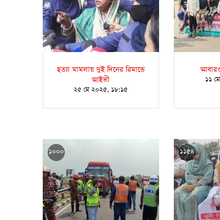
হত্যা মামলায় দুই দিনের রিমান্ডে
আবারও
আইভী
১১ ম
২৫ মে ২০২৫, ১৮:১৫
১০০০
১১৫৪