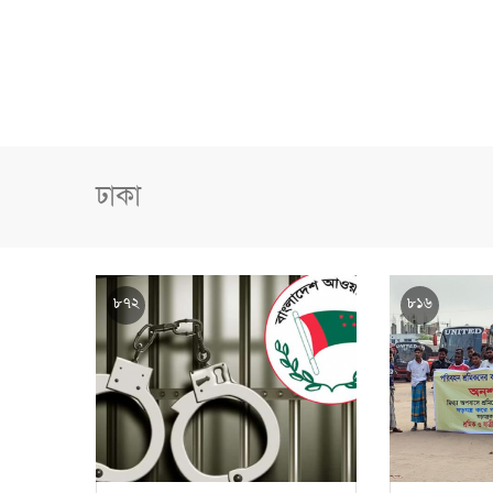
ঢাকা
৮৭২
৮১৬