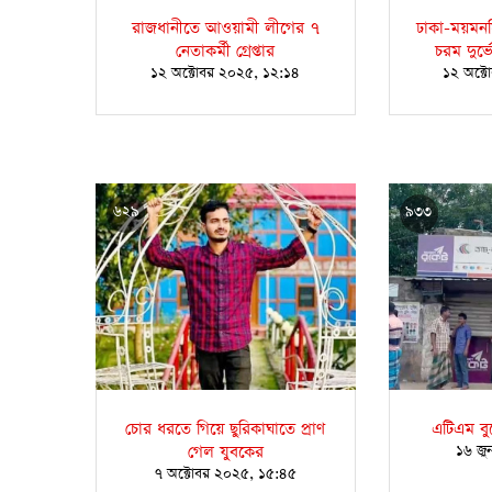
রাজধানীতে আওয়ামী লীগের ৭
ঢাকা-ময়মনসি
নেতাকর্মী গ্রেপ্তার
চরম দুর্
১২ অক্টোবর ২০২৫, ১২:১৪
১২ অক্ট
৬২৯
৯৩৩
চোর ধরতে গিয়ে ছুরিকাঘাতে প্রাণ
এটিএম বু
গেল যুবকের
১৬ জু
৭ অক্টোবর ২০২৫, ১৫:৪৫