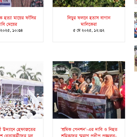
্ষক হত্যা মায়ের ফাঁসির
লিচুর ফলনে হতাস বাগান
াবি মেয়ের
মালিকেরা
 ২০২৫, ১০:৩৪
৫ মে ২০২৫, ১২:৩২
৯৬৫
দী উদ্যানে হেফাজতের
‘শ্রমিক পেনশন’-এর দাবি ও নিহত
ে নেতাকর্মীদের ঢল
শ্রমিকদের স্মরণে প্রদীপ প্রজ্জ্বলন-