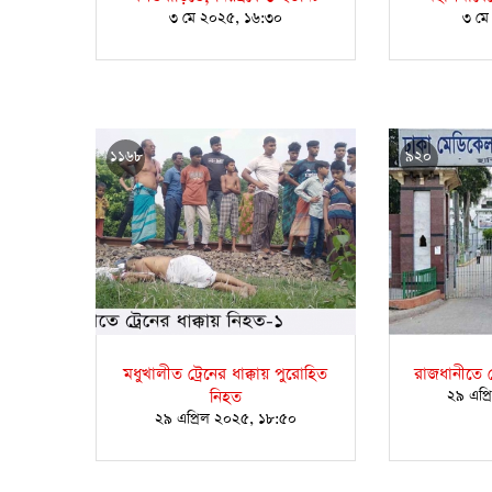
৩ মে ২০২৫, ১৬:৩০
৩ মে
১১৬৮
৯২০
মধুখালীত ট্রেনের ধাক্কায় পুরোহিত
রাজধানীতে ট্
নিহত
২৯ এপ্
২৯ এপ্রিল ২০২৫, ১৮:৫০