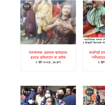
৯১৪
৮৫১
মাদকাসক্ত ছেলেকে শ্বাসরোধে
মারপিটে চ
হত্যার অভিযোগে মা আটক
গভীররাতে
২ জুন ২০২৫, ১৮:৪৭
২ জু
৮৮৫
৯০৫