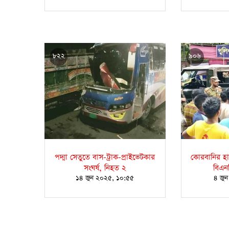
৮২২
৯০৬
পদ্মা সেতুতে বাস-ট্রাক-প্রাইভেটকার
কোরবানির হা
সংঘর্ষ, নিহত ২
বিএন
১৪ জুন ২০২৫, ১০:৫৫
৪ জু