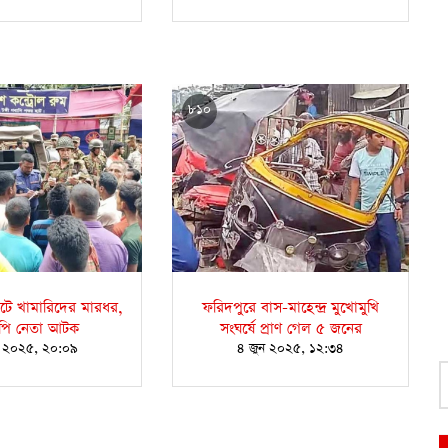
৮১০
টে খামারিদের মারধর,
ফরিদপুরে বাস-মাহেন্দ্র মুখোমুখি
পি নেতা আটক
সংঘর্ষে প্রাণ গেল ৫ জনের
ন ২০২৫, ২০:০৯
৪ জুন ২০২৫, ১২:৩৪