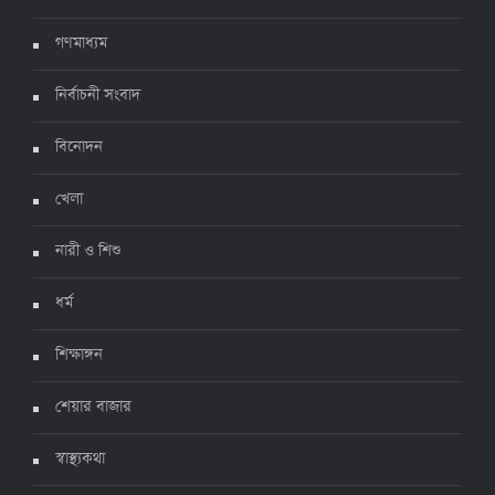
৩ জুলাই ২০২২, ১১:৩৪
গণমাধ্যম
নির্বাচনী সংবাদ
বিনোদন
খেলা
নারী ও শিশু
ধর্ম
শিক্ষাঙ্গন
শেয়ার বাজার
স্বাস্থ্যকথা