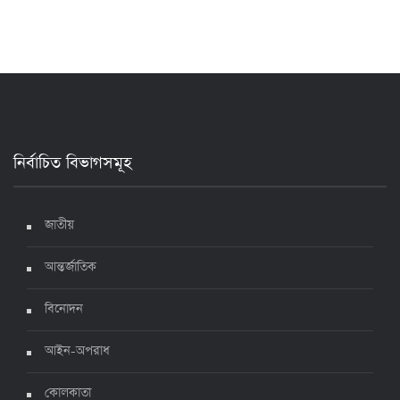
১৭ জুলাই ২০২২, ১৭:২৯
দেশে করোনায় মৃত্যু ও শনাক্ত কমেছে
৬ জুলাই ২০২২, ১৯:০২
নির্বাচিত বিভাগসমূহ
দেশে করোনায় ৭ জনের মৃত্যু, শনাক্ত ১ হাজার ৯৯৮
৫ জুলাই ২০২২, ১৮:৪৭
জাতীয়
আন্তর্জাতিক
করোনায় ২৪ ঘণ্টায় মৃত্যু ১২, শনাক্ত দুই হাজার ছাড়িয়ে
বিনোদন
৪ জুলাই ২০২২, ১৬:৫১
আইন-অপরাধ
ঊর্ধ্বগতিতে সংক্রমণ, স্বাস্থ্যবিধিতে উদাসীনতা
কোলকাতা