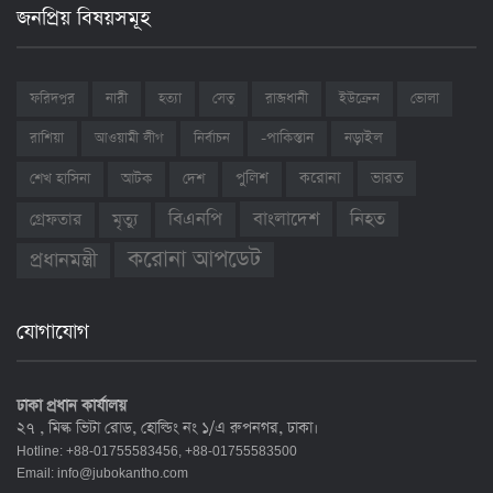
জনপ্রিয় বিষয়সমূহ
ফরিদপুর
নারী
হত্যা
সেতু
রাজধানী
ইউক্রেন
ভোলা
রাশিয়া
আওয়ামী লীগ
নির্বাচন
-পাকিস্তান
নড়াইল
ভারত
শেখ হাসিনা
আটক
দেশ
পুলিশ
করোনা
বাংলাদেশ
নিহত
বিএনপি
গ্রেফতার
মৃত্যু
করোনা আপডেট
প্রধানমন্ত্রী
যোগাযোগ
ঢাকা প্রধান কার্যালয়
২৭ , মিল্ক ভিটা রোড, হোল্ডিং নং ১/এ রুপনগর, ঢাকা।
Hotline: +88-01755583456, +88-01755583500
Email:
info@jubokantho.com