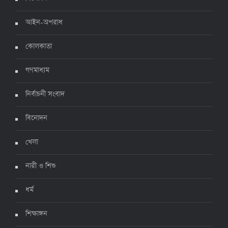
আইন-অপরাধ
ঊর্ধ্বগতিতে সংক্রমণ, স্বাস্থ্যবিধিতে উদাসীনতা
কোলকাতা
৩ জুলাই ২০২২, ১১:৩৪
গণমাধ্যম
নির্বাচনী সংবাদ
বিনোদন
খেলা
নারী ও শিশু
ধর্ম
শিক্ষাঙ্গন