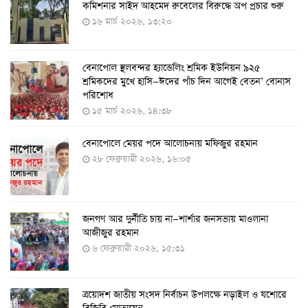
কমিশনার সাইদ আহমেদ রুবেলের বিরুদ্ধে অপ প্রচার শুরু
দেওয়া
১৬ মার্চ ২০২৬, ১৩:২০
৭ আগস্ট ২০২২, ১৩:৫৩
বেনাপোল স্থলবন্দর হ্যান্ডেলিং শ্রমিক ইউনিয়ন ৯২৫
করোনায় ৫ জনের মৃত্যু, শনাক্ত ৬২৬
শ্রমিকদের মুখে হাসি—ঈদের পাঁচ দিন আগেই বেতন’ বোনাস
২৭ জুলাই ২০২২, ১৭:৩৮
পরিশোধ
১৫ মার্চ ২০২৬, ১৪:৩৮
বেনাপোলে মেয়র পদে আলোচনায় মফিজুর রহমান
দেশে করোনায় শনাক্তের সংখ্যা ২০ লাখ ছাড়াল
২৮ ফেব্রুয়ারী ২০২৬, ১৬:০৫
২১ জুলাই ২০২২, ১৭:৫৪
জনগণ আর দুর্নীতি চায় না—শার্শার জনসভায় মাওলানা
করোনায় একদিনে মৃত্যু ও শনাক্ত বেড়েছে
আজীজুর রহমান
১৮ জুলাই ২০২২, ১৯:০৪
৬ ফেব্রুয়ারী ২০২৬, ১৫:৩১
ত্রয়োদশ জাতীয় সংসদ নির্বাচন উপলক্ষে নড়াইল ও যশোরে
মঙ্গলবার ৭৫ লাখ মানুষ দ্বিতীয়-তৃতীয় ডোজ টিকা পাবেন