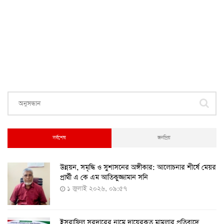
দেশে ২৪ ঘন্টায় করোনায় ২ জনের মৃত্যু, শনাক্ত ১৫৬
২৭ আগস্ট ২০২২, ১৮:৩০
স্বত্ব লঙ্ঘনের অভিযোগে ফাইজারের বিরুদ্ধে মডার্নার মামলা
২৭ আগস্ট ২০২২, ১২:৩৯
ঢাকাসহ ১২টি সিটি করপোরেশনে করোনা টিকা দেয়া হচ্ছে
৫-১১ বছর বয়সী শিশুদের
২৫ আগস্ট ২০২২, ১২:০৮
সর্বশেষ
জনপ্রিয়
​উন্নয়ন, সমৃদ্ধি ও সুশাসনের অঙ্গীকার: আলোচনার শীর্ষে মেয়র
২৪ ঘণ্টায় ২১২ জনের করোনা শনাক্ত, মৃত্যু নেই
প্রার্থী এ কে এম আতিকুজ্জামান সনি
১৭ আগস্ট ২০২২, ১৯:০০
১ জুলাই ২০২৬, ০৯:৫৭
ইসরাফিল সরদারের নামে দায়েরকৃত মামলার প্রতিবাদে
৫-১১ বছরের শিশুদের পরীক্ষামূলক টিকা প্রয়োগ শুরু আজ