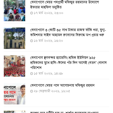
বেনাপোলে মেয়র পদপ্রার্থী মফিজুর রহমানের উদ্যোগে
দেশেই তৈরি হলো করোনা পরীক্ষার কিট, সময় লাগবে ৪-৫
ইফতার মাহফিল অনুষ্ঠিত
ঘণ্টা
১৭ মার্চ ২০২৬, ২৩:০০
৭ আগস্ট ২০২২, ১৪:০৩
বেনাপোলে ৩ কোটি ৩৫ লাখ টাকার রাজস্ব ফাঁকি ধরা, যুগ্ম-
১১ আগস্ট থেকে পরীক্ষামূলকভাবে শুরু শিশুদের করোনা টিকা
কমিশনার সাইদ আহমেদ রুবেলের বিরুদ্ধে অপ প্রচার শুরু
দেওয়া
১৬ মার্চ ২০২৬, ১৩:২০
৭ আগস্ট ২০২২, ১৩:৫৩
বেনাপোল স্থলবন্দর হ্যান্ডেলিং শ্রমিক ইউনিয়ন ৯২৫
করোনায় ৫ জনের মৃত্যু, শনাক্ত ৬২৬
শ্রমিকদের মুখে হাসি—ঈদের পাঁচ দিন আগেই বেতন’ বোনাস
২৭ জুলাই ২০২২, ১৭:৩৮
পরিশোধ
১৫ মার্চ ২০২৬, ১৪:৩৮
বেনাপোলে মেয়র পদে আলোচনায় মফিজুর রহমান
দেশে করোনায় শনাক্তের সংখ্যা ২০ লাখ ছাড়াল
২৮ ফেব্রুয়ারী ২০২৬, ১৬:০৫
২১ জুলাই ২০২২, ১৭:৫৪