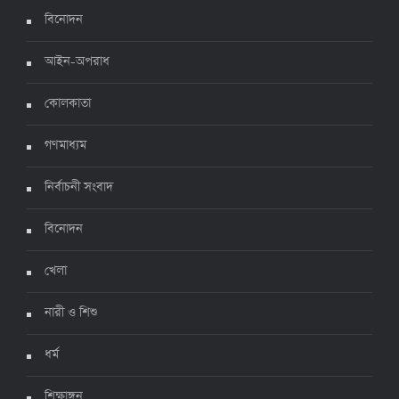
৫ জুলাই ২০২২, ১৮:৪৭
বিনোদন
আইন-অপরাধ
করোনায় ২৪ ঘণ্টায় মৃত্যু ১২, শনাক্ত দুই হাজার ছাড়িয়ে
কোলকাতা
৪ জুলাই ২০২২, ১৬:৫১
গণমাধ্যম
নির্বাচনী সংবাদ
ঊর্ধ্বগতিতে সংক্রমণ, স্বাস্থ্যবিধিতে উদাসীনতা
৩ জুলাই ২০২২, ১১:৩৪
বিনোদন
খেলা
নারী ও শিশু
ধর্ম
শিক্ষাঙ্গন