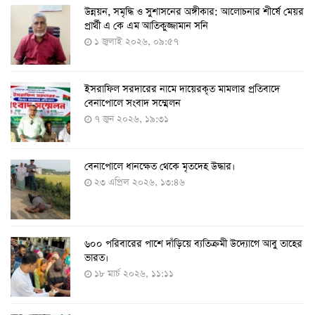
​উন্নয়ন, সমৃদ্ধি ও সুশাসনের অঙ্গীকার: আলোচনার শীর্ষে মেয়র
২৪ ঘণ্টায় ২১২ জনের করোনা শনাক্ত, মৃত্যু নেই
প্রার্থী এ কে এম আতিকুজ্জামান সনি
১৭ আগস্ট ২০২২, ১৯:০০
১ জুলাই ২০২৬, ০৯:৫৭
ইসরাফিল সরদারের নামে দায়েরকৃত মামলার প্রতিবাদে
৫-১১ বছরের শিশুদের পরীক্ষামূলক টিকা প্রয়োগ শুরু আজ
বেনাপোলে সংবাদ সম্মেলন
১১ আগস্ট ২০২২, ১২:০৯
৭ জুন ২০২৬, ১৯:৩১
বেনাপোলে ধানক্ষেত থেকে মৃতদেহ উদ্ধার।
করোনায় ৩ জনের প্রাণহানি, নতুন শনাক্ত ২৯৬
২৩ এপ্রিল ২০২৬, ১৩:৪৬
৮ আগস্ট ২০২২, ১৯:৩৪
৬০০ পরিবারের পাশে দাঁড়িয়ে ব্যতিক্রমী উদ্যোগে আবু তাহের
দেশে তৈরি হলো করোনা শনাক্তের কিট
ভারত।
৮ আগস্ট ২০২২, ১৩:০৯
১৮ মার্চ ২০২৬, ১১:১১