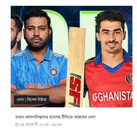
খেলা
|
বিশেষ নিউজ
ভারত-আফগানিস্তানের ম্যাচসহ টিভিতে আজকের খেলা
১৪ জানুয়ারী ২০২৪, ০৯:৫৮