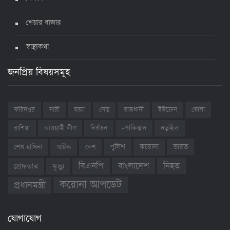
শেয়ার বাজার
স্বাস্থ্যকথা
জনপ্রিয় বিষয়সমূহ
ফরিদপুর
নারী
হত্যা
সেতু
রাজধানী
ইউক্রেন
ভোলা
রাশিয়া
আওয়ামী লীগ
নির্বাচন
-পাকিস্তান
নড়াইল
ভারত
শেখ হাসিনা
আটক
দেশ
পুলিশ
করোনা
বাংলাদেশ
নিহত
বিএনপি
গ্রেফতার
মৃত্যু
করোনা আপডেট
প্রধানমন্ত্রী
যোগাযোগ