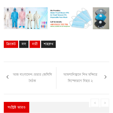
ক্রিকেট
দল
নারী
শাহরুখ
আজ বাংলাদেশ-ভারত জেসিসি
আফগানিস্তানে শিখ মন্দিরে
বৈঠক
বিস্ফোরণে নিহত ২
সংশ্লিষ্ট আরও