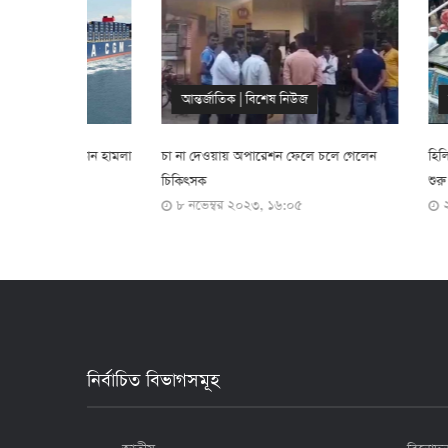
আন্তর্জাতিক
|
বিশেষ নিউজ
বাংলাদেশ
|
বি
্রোন হামলা
চা না দেওয়ায় অপারেশন ফেলে চলে গেলেন
হিলি স্থলবন্দর দ
চিকিৎসক
শুরু
৮ নভেম্বর ২০২৩, ১৬:০৫
২ নভেম্বর ২০২
নির্বাচিত বিভাগসমূহ