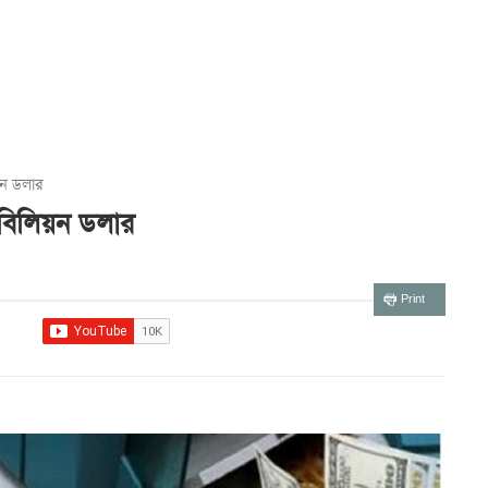
য়ন ডলার
 বিলিয়ন ডলার
Print