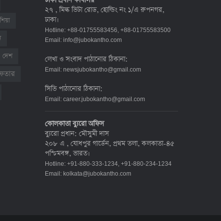
ঢাকা প্রধান কার্যালয়
দেশে করোনায় মৃত্যু ও শনাক্ত কমেছে
২৭ , মিল্ক ভিটা রোড, হোল্ডিং নং ১/এ রুপনগর,
৬ জুলাই ২০২২, ১৯:০২
ঢাকা।
শিয়া
Hotline: +88-01755583456, +88-01755583500
ন
Email:
info@jubokantho.com
দেশ
দেশে করোনায় ৭ জনের মৃত্যু, শনাক্ত ১
লেখা ও সংবাদ পাঠানোর ঠিকানা:
হাজার ৯৯৮
Email:
newsjubokantho@gmail.com
রেফতার
৫ জুলাই ২০২২, ১৮:৪৭
সিভি পাঠানোর ঠিকানা:
Email:
career.jubokantho@gmail.com
করোনায় ২৪ ঘণ্টায় মৃত্যু ১২, শনাক্ত দুই
হাজার ছাড়িয়ে
কোলকাতা ব্যুরো অফিস
ব্যুরো প্রধান: মৌসুমী দাস
৪ জুলাই ২০২২, ১৬:৫১
২০৮ এ , যোধপুর গার্ডেন, প্রথম তলা, কলকাতা-৪৫
পশ্চিমবঙ্গ, ভারত।
Hotline: +91-880-333-1234, +91-880-234-1234
ঊর্ধ্বগতিতে সংক্রমণ, স্বাস্থ্যবিধিতে
Email:
kolkata@jubokantho.com
উদাসীনতা
৩ জুলাই ২০২২, ১১:৩৪