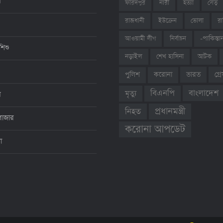
ন
ফরিদপুর
নারী
হত্যা
সেতু
রাজধানী
ইউক্রেন
ভোলা
রা
আওয়ামী লীগ
নির্বাচন
-পাকিস্তা
শিশু
শেখ হাসিনা
আটক
নড়াইল
ভারত
গ্
পুলিশ
করোনা
বাংলাদেশ
বিএনপি
মৃত্যু
ন
প্রধানমন্ত্রী
নিহত
বাজার
করোনা আপডেট
থা