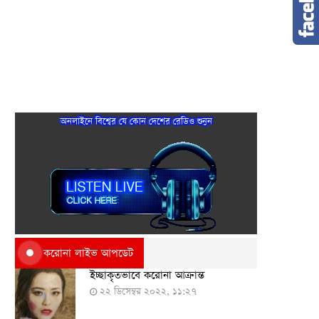
অনলাইনে বিশ্বের যে কোন দেশের রেডিও শুনুন
করোনা লাইভ আপডেট
ইচ্ছাকৃতভাবে করোনা আক্রান্ত
২২ ডিসেম্বর ২০২২, ১১:২৭