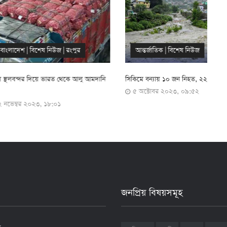
শেষ নিউজ
|
রংপুর
আন্তর্জাতিক
|
বিশেষ নিউজ
িয়ে ভারত থেকে আলু আমদানি
সিকিমে বন্যায় ১০ জন নিহত, ২২ সৈন্য নিখোঁজ
ভ
৫ অক্টোবর ২০২৩, ০৯:৫২
ট
৩, ১৮:০১
জনপ্রিয় বিষয়সমূহ