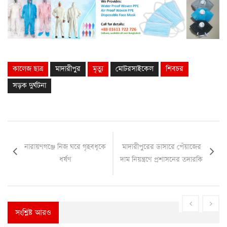
কালেজ ছাত্র
মাদারীপুর
মৃত্যু
মোটরসাইকেল
শিবচর
সড়ক দুর্ঘটনা
নারায়ণগঞ্জে নিজ ঘরে গৃহবধূকে
মাদারীপুরের ডাসারে পেঁয়াজের
ধর্ষণ
দাম নিয়ন্ত্রণে প্রশাসনের তদারকি
সংশ্লিষ্ট আরও