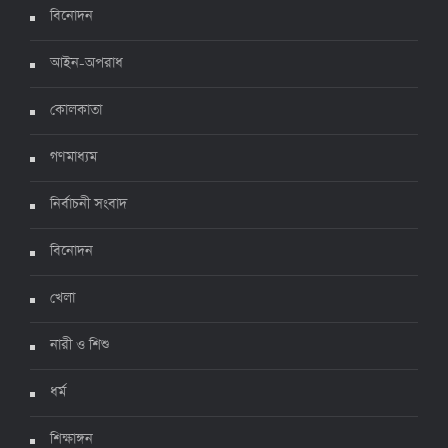
৫ জুলাই ২০২২, ১৮:৪৭
বিনোদন
আইন-অপরাধ
করোনায় ২৪ ঘণ্টায় মৃত্যু ১২, শনাক্ত দুই হাজার ছাড়িয়ে
কোলকাতা
৪ জুলাই ২০২২, ১৬:৫১
গণমাধ্যম
নির্বাচনী সংবাদ
ঊর্ধ্বগতিতে সংক্রমণ, স্বাস্থ্যবিধিতে উদাসীনতা
৩ জুলাই ২০২২, ১১:৩৪
বিনোদন
খেলা
নারী ও শিশু
ধর্ম
শিক্ষাঙ্গন