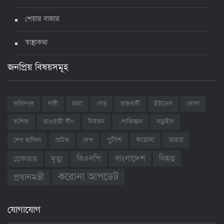
শেয়ার বাজার
স্বাস্থ্যকথা
জনপ্রিয় বিষয়সমূহ
ফরিদপুর
নারী
হত্যা
সেতু
রাজধানী
ইউক্রেন
ভোলা
রাশিয়া
আওয়ামী লীগ
নির্বাচন
-পাকিস্তান
নড়াইল
ভারত
শেখ হাসিনা
আটক
দেশ
পুলিশ
করোনা
বাংলাদেশ
নিহত
বিএনপি
গ্রেফতার
মৃত্যু
করোনা আপডেট
প্রধানমন্ত্রী
যোগাযোগ