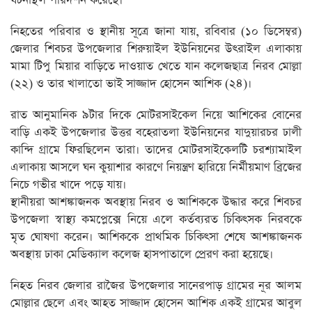
ঘটনাস্থল পরিদর্শন করেছে।
নিহতের পরিবার ও স্থানীয় সূত্রে জানা যায়, রবিবার (১০ ডিসেম্বর)
জেলার শিবচর উপজেলার শিরুয়াইল ইউনিয়নের উৎরাইল এলাকায়
মামা টিপু মিয়ার বাড়িতে দাওয়াত খেতে যান কলেজছাত্র নিরব মোল্লা
(২২) ও তার খালাতো ভাই সাজ্জাদ হোসেন আশিক (২৪)।
রাত আনুমানিক ৯টার দিকে মোটরসাইকেল নিয়ে আশিকের বোনের
বাড়ি একই উপজেলার উত্তর বহেরাতলা ইউনিয়নের যাদুয়ারচর ঢালী
কান্দি গ্রামে ফিরছিলেন তারা। তাদের মোটরসাইকেলটি চরশ্যামাইল
এলাকায় আসলে ঘন কুয়াশার কারণে নিয়ন্ত্রণ হারিয়ে নির্মীয়মাণ ব্রিজের
নিচে গভীর খাদে পড়ে যায়।
স্থানীয়রা আশঙ্কাজনক অবস্থায় নিরব ও আশিককে উদ্ধার করে শিবচর
উপজেলা স্বাস্থ্য কমপ্লেক্সে নিয়ে এলে কর্তব্যরত চিকিৎসক নিরবকে
মৃত ঘোষণা করেন। আশিককে প্রাথমিক চিকিৎসা শেষে আশঙ্কাজনক
অবস্থায় ঢাকা মেডিক্যাল কলেজ হাসপাতালে প্রেরণ করা হয়েছে।
নিহত নিরব জেলার রাজৈর উপজেলার সানেরপাড় গ্রামের নূর আলম
মোল্লার ছেলে এবং আহত সাজ্জাদ হোসেন আশিক একই গ্রামের আবুল