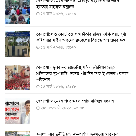
বেনাপোলে মেয়র পদপ্রার্থী মফিজুর রহমানের উদ্যোগে
দেশেই তৈরি হলো করোনা পরীক্ষার কিট, সময় লাগবে ৪-৫
ইফতার মাহফিল অনুষ্ঠিত
ঘণ্টা
১৭ মার্চ ২০২৬, ২৩:০০
৭ আগস্ট ২০২২, ১৪:০৩
বেনাপোলে ৩ কোটি ৩৫ লাখ টাকার রাজস্ব ফাঁকি ধরা, যুগ্ম-
১১ আগস্ট থেকে পরীক্ষামূলকভাবে শুরু শিশুদের করোনা টিকা
কমিশনার সাইদ আহমেদ রুবেলের বিরুদ্ধে অপ প্রচার শুরু
দেওয়া
১৬ মার্চ ২০২৬, ১৩:২০
৭ আগস্ট ২০২২, ১৩:৫৩
বেনাপোল স্থলবন্দর হ্যান্ডেলিং শ্রমিক ইউনিয়ন ৯২৫
করোনায় ৫ জনের মৃত্যু, শনাক্ত ৬২৬
শ্রমিকদের মুখে হাসি—ঈদের পাঁচ দিন আগেই বেতন’ বোনাস
২৭ জুলাই ২০২২, ১৭:৩৮
পরিশোধ
১৫ মার্চ ২০২৬, ১৪:৩৮
বেনাপোলে মেয়র পদে আলোচনায় মফিজুর রহমান
দেশে করোনায় শনাক্তের সংখ্যা ২০ লাখ ছাড়াল
২৮ ফেব্রুয়ারী ২০২৬, ১৬:০৫
২১ জুলাই ২০২২, ১৭:৫৪
জনগণ আর দুর্নীতি চায় না—শার্শার জনসভায় মাওলানা
করোনায় একদিনে মৃত্যু ও শনাক্ত বেড়েছে